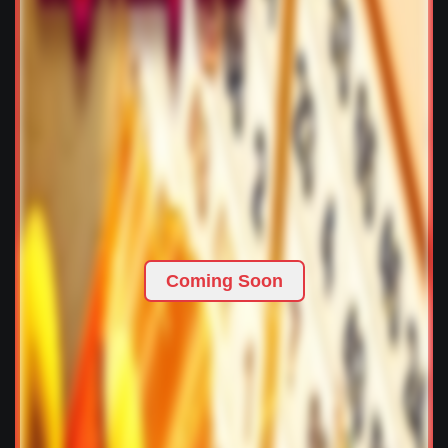
Coming Soon