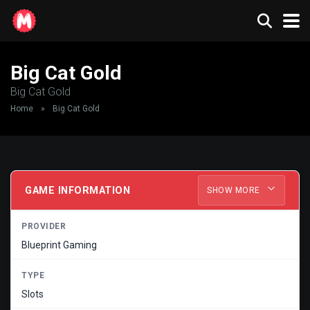
Big Cat Gold
Big Cat Gold
Home
»
Big Cat Gold
GAME INFORMATION
SHOW MORE
PROVIDER
Blueprint Gaming
TYPE
Slots