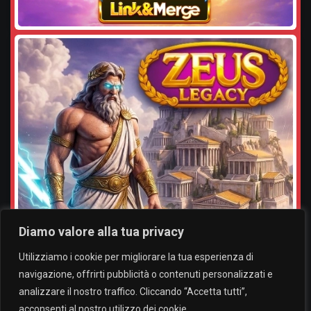
Diamo valore alla tua privacy
Utilizziamo i cookie per migliorare la tua esperienza di
navigazione, offrirti pubblicità o contenuti personalizzati e
analizzare il nostro traffico. Cliccando “Accetta tutti”,
acconsenti al nostro utilizzo dei cookie.