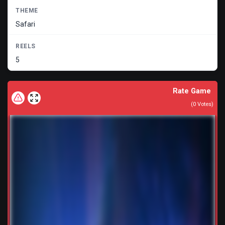
THEME
Safari
REELS
5
Rate Game
(
0
Votes)