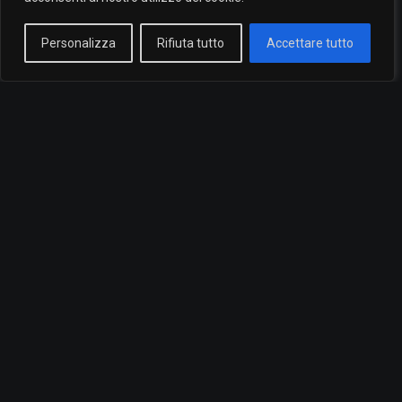
Casinò AAMS
Personalizza
Rifiuta tutto
Accettare tutto
Snai Casinò
15 Euro Gratis alla convalida del documento + 1.000 sul deposito
Leggi la guida
VISITA IL SITO!
*Nuovi Giocatori
StarVegas Casinò
StarVegasCasinò: 300 Free Spins + 300 € alla registrazione (senza
deposito) + 100% Fino a €3000 (con deposito)
Leggi la guida
VISITA IL SITO!