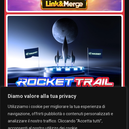
Diamo valore alla tua privacy
Utilizziamo i cookie per migliorare la tua esperienza di
navigazione, offrirti pubblicità o contenuti personalizzati e
analizzare il nostro traffico. Cliccando “Accetta tutti”,
acconsenti al nostro utilizzo dei cookie.