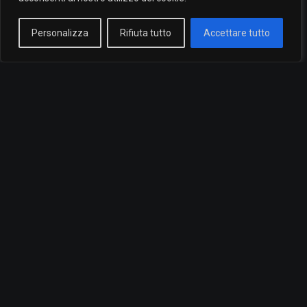
Casinò AAMS
Personalizza
Rifiuta tutto
Accettare tutto
Snai Casinò
15 Euro Gratis alla convalida del documento + 1.000 sul deposito
Leggi la guida
VISITA IL SITO!
*Nuovi Giocatori
StarVegas Casinò
StarVegasCasinò: 300 Free Spins + 300 € alla registrazione (senza
deposito) + 100% Fino a €3000 (con deposito)
Leggi la guida
VISITA IL SITO!