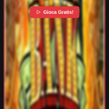
Gioca Gratis!