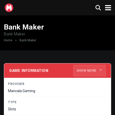
Bank Maker
Bank Maker
Home
»
Bank Maker
GAME INFORMATION
SHOW MORE
PROVIDER
Mancala Gaming
TYPE
Slots