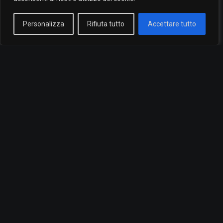
Casinò AAMS
Personalizza
Rifiuta tutto
Accettare tutto
Snai Casinò
15 Euro Gratis alla convalida del documento + 1.000 sul deposito
Leggi la guida
VISITA IL SITO!
*Nuovi Giocatori
StarVegas Casinò
StarVegasCasinò: 300 Free Spins + 300 € alla registrazione (senza
deposito) + 100% Fino a €3000 (con deposito)
Leggi la guida
VISITA IL SITO!