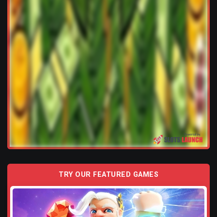
TRY OUR FEATURED GAMES