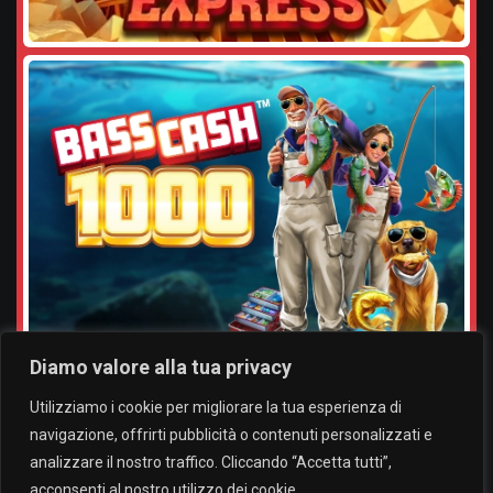
Diamo valore alla tua privacy
Utilizziamo i cookie per migliorare la tua esperienza di
navigazione, offrirti pubblicità o contenuti personalizzati e
analizzare il nostro traffico. Cliccando “Accetta tutti”,
acconsenti al nostro utilizzo dei cookie.