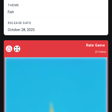
THEME
Fish
RELEASE DATE
October 28, 2025
Rate Game
(
0
Votes)