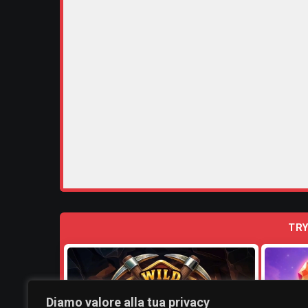
TRY
Diamo valore alla tua privacy