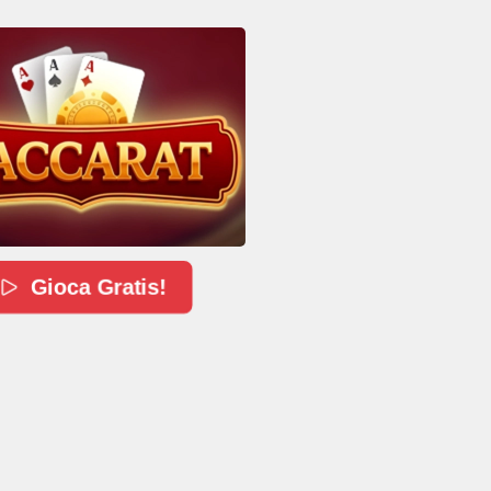
Gioca Gratis!