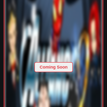
Coming Soon