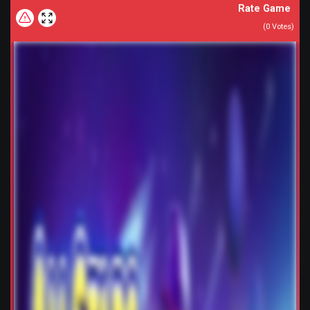
Rate Game
(
0
Votes)