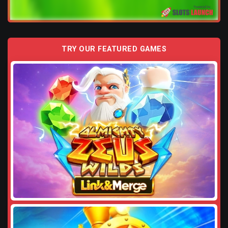
TRY OUR FEATURED GAMES