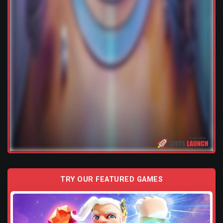
TRY OUR FEATURED GAMES