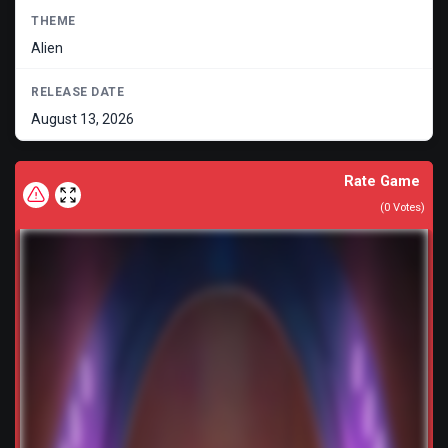
THEME
Alien
RELEASE DATE
August 13, 2026
Rate Game
(
0
Votes)