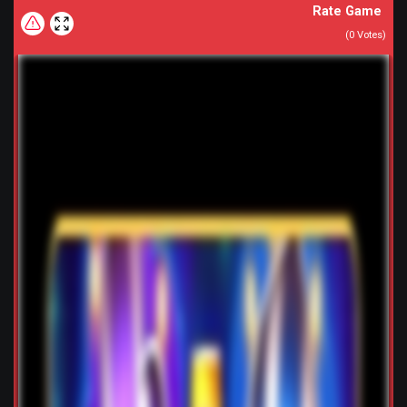
Rate Game
(
0
Votes)