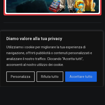
Diamo valore alla tua privacy
Utilizziamo i cookie per migliorare la tua esperienza di
Casinò AAMS
navigazione, offrirti pubblicità o contenuti personalizzati e
analizzare il nostro traffico. Cliccando “Accetta tutti”,
Snai Casinò
acconsenti al nostro utilizzo dei cookie.
Personalizza
Rifiuta tutto
Accettare tutto
15 Euro Gratis alla convalida del documento + 1.000 sul deposito
Leggi la guida
VISITA IL SITO!
*Nuovi Giocatori