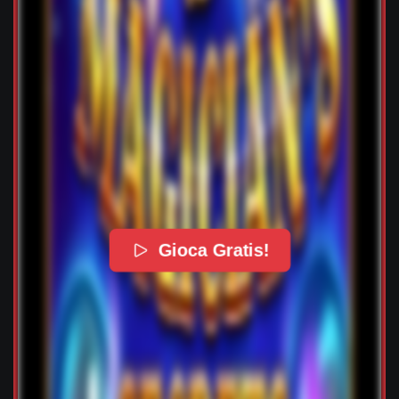
Gioca Gratis!