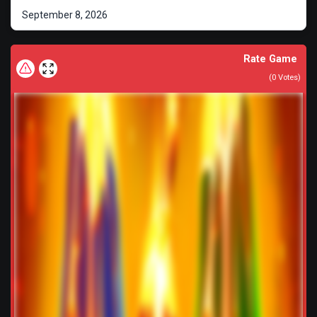
September 8, 2026
Rate Game
(
0
Votes)