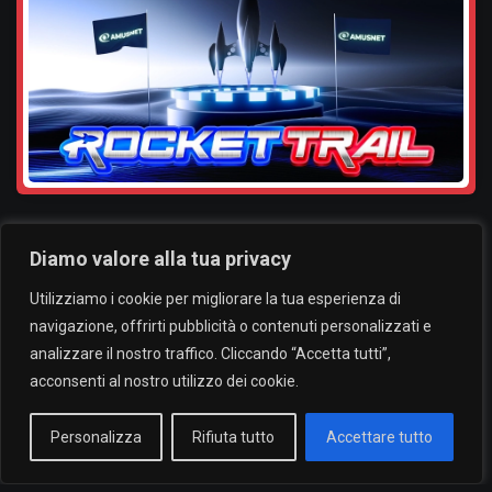
Diamo valore alla tua privacy
Utilizziamo i cookie per migliorare la tua esperienza di
navigazione, offrirti pubblicità o contenuti personalizzati e
Casinò AAMS
analizzare il nostro traffico. Cliccando “Accetta tutti”,
acconsenti al nostro utilizzo dei cookie.
Snai Casinò
Personalizza
Rifiuta tutto
Accettare tutto
15 Euro Gratis alla convalida del documento + 1.000 sul deposito