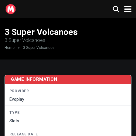
3 Super Volcanoes
3 Super Volcanoes
Home
»
3 Super Volcanoes
GAME INFORMATION
PROVIDER
Evoplay
TYPE
Slots
RELEASE DATE