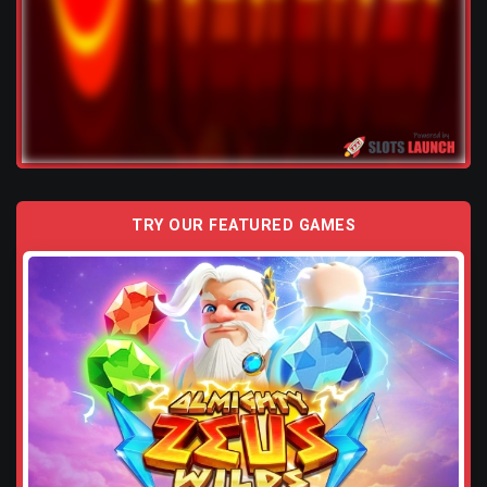
TRY OUR FEATURED GAMES