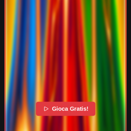
Gioca Gratis!