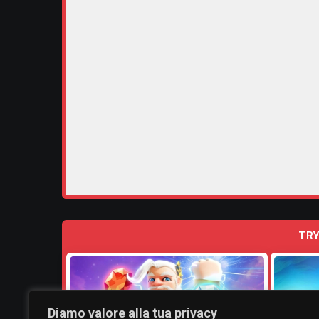
TRY
Diamo valore alla tua privacy