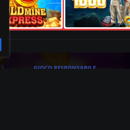
ti dai Bookmakers da noi selezionati, in possesso di regolare con
to dall’Autorità per le garanzie nelle comunicazioni al punto 5.6 
io di continenza, non ingannevolezza e trasparenza e non costitui
za patologica. Gioca responsabilmente.