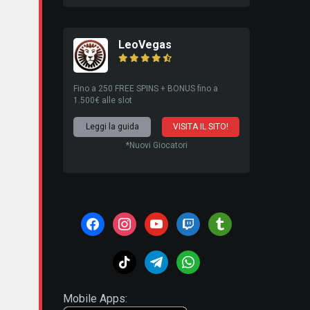
LeoVegas
Fino a 250 FREE SPINS + BONUS fino a
1.500€ alle slot
Leggi la guida
VISITA IL SITO!
*Nuovi Giocatori
facebook
instagram
youtube
twitch
tumblr
tiktok
telegram
whatsapp
Mobile Apps: