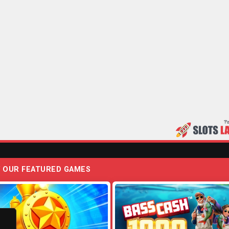
 OUR FEATURED GAMES