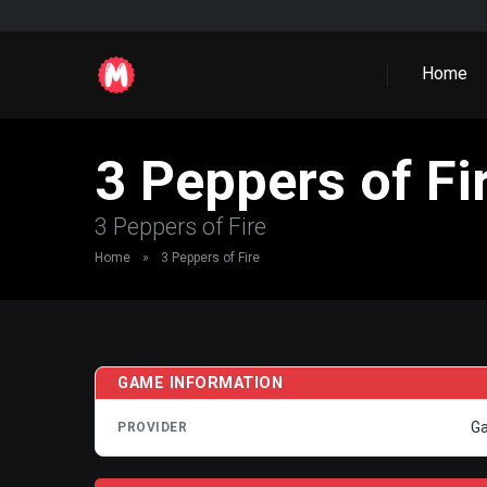
Home
3 Peppers of Fi
3 Peppers of Fire
Home
»
3 Peppers of Fire
GAME INFORMATION
G
PROVIDER