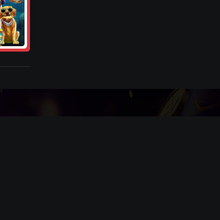
cessione ad operare in Italia rilasciata dall’Agenzia
delle proprie Linee Guida (allegate alla delibera
sce pertanto una forma di pubblicità.