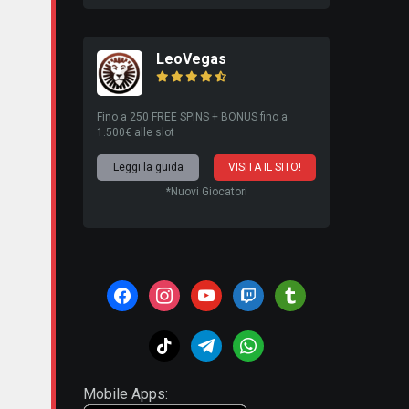
LeoVegas
Fino a 250 FREE SPINS + BONUS fino a
1.500€ alle slot
Leggi la guida
VISITA IL SITO!
*Nuovi Giocatori
facebook
instagram
youtube
twitch
tumblr
tiktok
telegram
whatsapp
Mobile Apps: