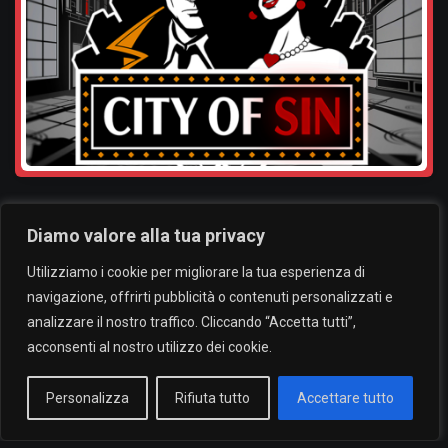
Diamo valore alla tua privacy
Utilizziamo i cookie per migliorare la tua esperienza di
navigazione, offrirti pubblicità o contenuti personalizzati e
Casinò AAMS
analizzare il nostro traffico. Cliccando “Accetta tutti”,
acconsenti al nostro utilizzo dei cookie.
Snai Casinò
Personalizza
Rifiuta tutto
Accettare tutto
15 Euro Gratis alla convalida del documento + 1.000 sul deposito