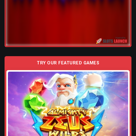
TRY OUR FEATURED GAMES